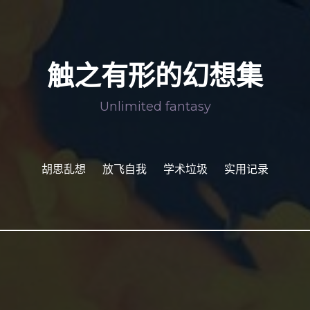
胡
放
学
实
思
飞
术
用
乱
自
垃
记
想
我
圾
录
触之有形的幻想集
Unlimited fantasy
胡思乱想
放飞自我
学术垃圾
实用记录