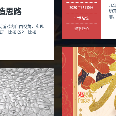
几
2020年3月15日
造思路
切
非。
学术垃圾
制游戏内自由视角，实现
留下评论
E7，比如KSP，比如