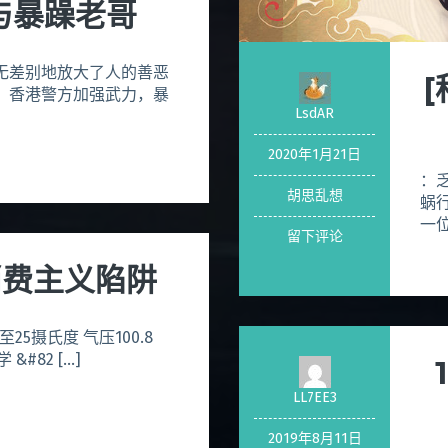
与暴躁老哥
无差别地放大了人的善恶
21日，香港警方加强武力，暴
LsdAR
2020年1月21日
：
胡思乱想
蜗
一位
留下评论
惕消费主义陷阱
至25摄氏度 气压100.8
&#82 […]
LL7EE3
2019年8月11日