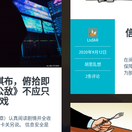
LsdAR
2020年9月12日
在
胡思乱想
保
为脱
2条评论
棋布，俯拾即
公敌》不应只
戏
三章）认真阅读剧情并全收
卡关另说。 信息安全是