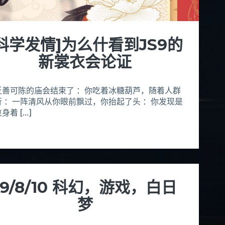
[科学发情]为么什看到JS9的
新裳衣会论证
乏善可陈的庙会结束了 ：你吃着冰糖葫芦，随着人群
行 ：一阵清风从你眼前飘过，你抬起了头 ：你发现是
身着 […]
19/8/10 科幻，游戏，白日
梦