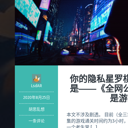
你的隐私星罗
是——《全网
LsdAR
是游
2020年8月25日
胡思乱想
本文不涉及剧透。 目前（全
集的游戏通关时间约为3小时，
一条评论
一个老生常 […]