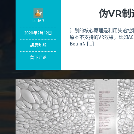
伪VR制
LsdAR
计划的核心原理是利用头追控
2020年2月12日
原本不支持的VR效果。比如AC
BeamN […]
胡思乱想
留下评论