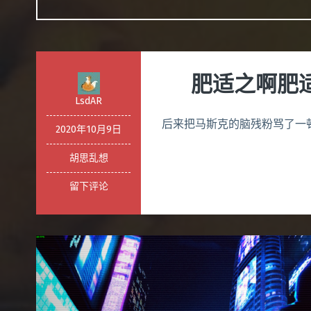
肥适之啊肥
LsdAR
后来把马斯克的脑残粉骂了一
2020年10月9日
胡思乱想
留下评论