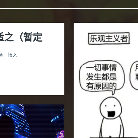
适之（暂定
顿，慎入