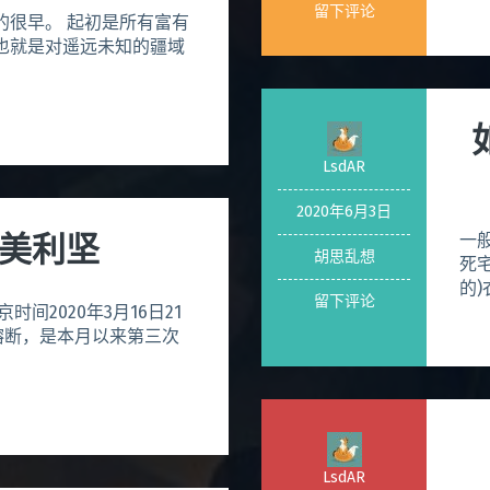
留下评论
的很早。 起初是所有富有
也就是对遥远未知的疆域
LsdAR
2020年6月3日
美利坚
一
胡思乱想
死
的)
留下评论
间2020年3月16日21
即熔断，是本月以来第三次
LsdAR