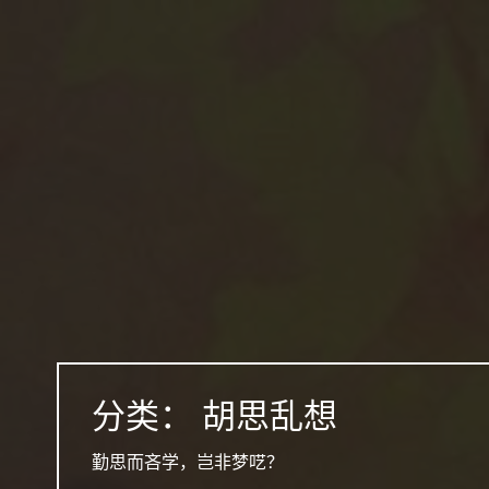
跳
至
正
文
分类：
胡思乱想
勤思而吝学，岂非梦呓？