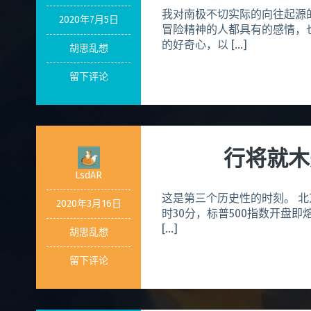
我对南极不切实际的向往起源
2020年7月5日
冒险精神的人都具有的感情，
的好奇心，以 […]
胡思乱想
留下评论
行将就木
LsdAR
这是第三个历史性的时刻。 北京时
2020年3月16日
时30分，标普500指数开盘
[…]
胡思乱想
留下评论