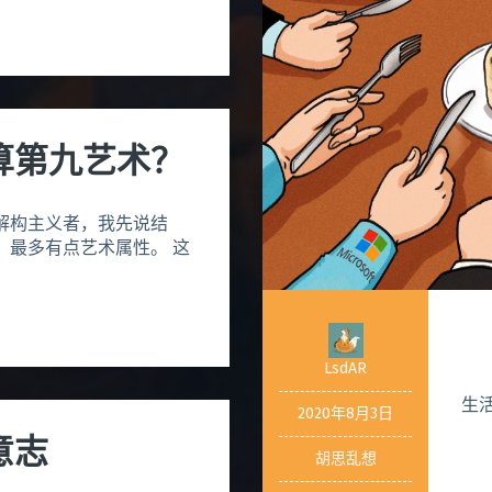
算第九艺术？
解构主义者，我先说结
，最多有点艺术属性。 这
LsdAR
生
2020年8月3日
意志
胡思乱想