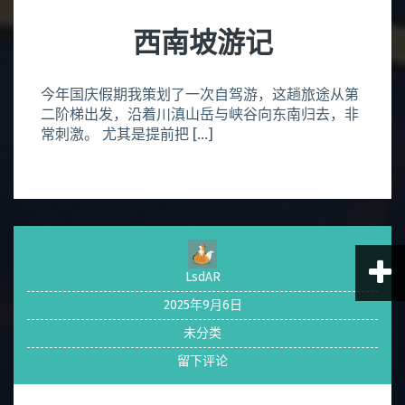
西南坡游记
今年国庆假期我策划了一次自驾游，这趟旅途从第
二阶梯出发，沿着川滇山岳与峡谷向东南归去，非
常刺激。 尤其是提前把 […]
LsdAR
2025年9月6日
未分类
留下评论