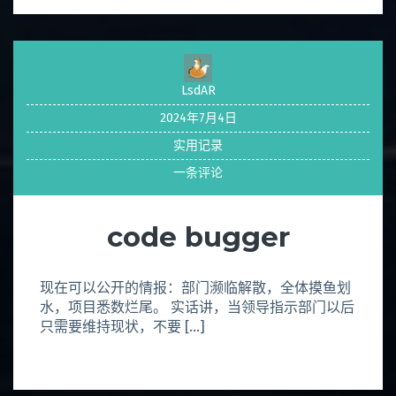
LsdAR
2024年7月4日
实用记录
一条评论
code bugger
现在可以公开的情报：部门濒临解散，全体摸鱼划
水，项目悉数烂尾。 实话讲，当领导指示部门以后
只需要维持现状，不要 […]