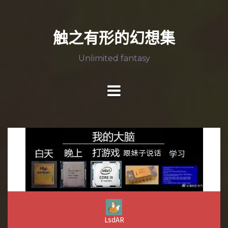
跳
胡
放
学
实
至
思
飞
术
用
乱
自
垃
记
正
触之有形的幻想集
想
我
圾
录
文
Unlimited fantasy
LsdAR