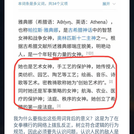
我为什么要指出这些用词背后的意义？这是为了在
女拳横行的网络上拨乱反正，树立符合逻辑的行为
规范，因此必须要先认识问题，认识人民的敌人是