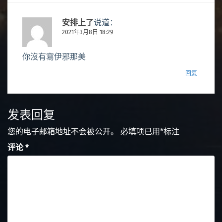
安排上了
说道：
2021年3月8日 18:29
你沒有寫伊邪那美
回复
发表回复
您的电子邮箱地址不会被公开。
必填项已用
*
标注
评论
*