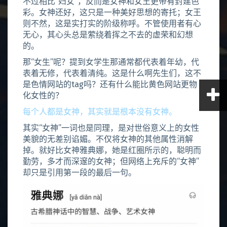
不过相比“妇女”，反而是女神和女王更带有封建色
彩。女神还好，这只是一种美好思想的寄托；女王
则不然，这是实打实的阶级称呼。不管使用者有心
无心，其心头总是萦绕着挥之不去的虚荣和幻想
的。
那“女生”呢？提到女学生那通常都代表着年幼，代
表着无修，代表着清纯。这是什么啊先生们，这不
是色情网站的tag吗？还有什么能比黄色网站更物
化女性的？
每个人都是女神，其实就是根本没有女神。
其实“女神”一词也是同理，是对世俗意义上的女性
美貌的无差别谄媚。不仅将女神的其他属性消解
掉。就好比女神雅典娜，她是红圈所示的，聪明而
勤劳，多才而深邃的女神；但网络上充斥的“女神”
却只是引用第一段的最后一句。