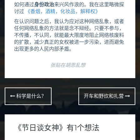
如何通过
身份政治
来兴风作浪的。我在这里略微探
讨过
《香烟，酒精，化妆品，解释权》
在认识问题之后，我认为应对这种网络乱象，或者
任何网络乱象的方法就是念不辩经。只要不参与，
不传播，不认同，就能最大限度地阻止网络核废料
的扩散，减少真正的女权被进一步污染，进而避免
出现更多的人民内部矛盾。
张贴在
胡思乱想
文
科学是什么？
开车和野炊和扎营
章
导
航
《
节日谈女神
》有1个想法